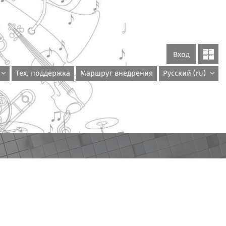
Вход
Тех. поддержка
Маршрут внедрения
Русский ‎(ru)‎