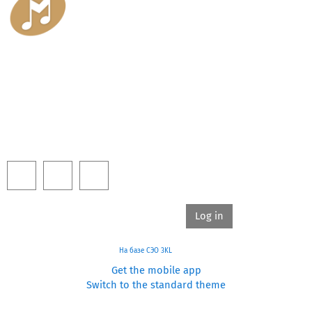
САНКТ-ПЕТЕРБУРГСКОЕ ГОСУДАРСТВЕННОЕ БЮДЖЕТНОЕ ПРОФ
«САНКТ-ПЕТЕРБУРГСКОЕ МУЗЫКАЛЬНОЕ УЧИЛ
191028, Санкт-Петербург, Мох
Тел.: (812) 273-03
info@musorgsky.s
You are not logged in.
Log in
На базе СЭО 3KL
Get the mobile app
Switch to the standard theme