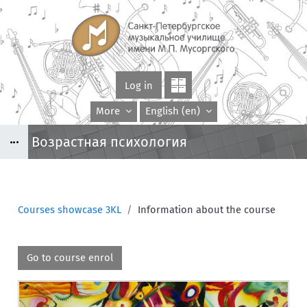
Skip to main content
Log in
More
English ‎(en)‎
Возрастная психология
Blocks
B
Courses showcase 3KL
Information about the course
Blocks
Go to course enrol